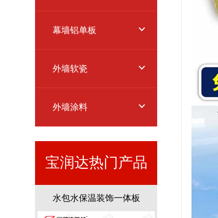
幕墙铝单板
外墙软瓷
外墙涂料
宝润达热门产品
一体板
水包水保温装饰一体板
金属氟碳